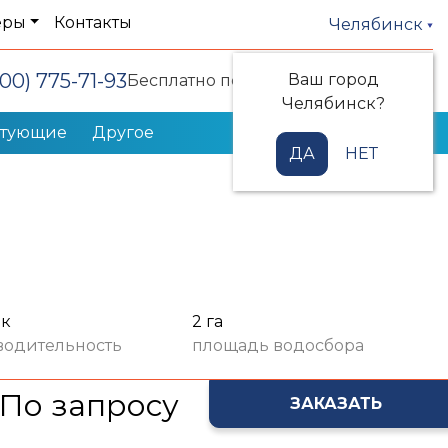
еры
Контакты
Челябинск
800) 775-71-93
Ваш город
Заказать звонок
Бесплатно по РФ
Челябинск?
ктующие
Другое
ДА
НЕТ
ек
2 га
водительность
площадь водосбора
По запросу
ЗАКАЗАТЬ