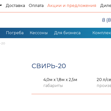
Доставка
Оплата
Акции и предложения
Дил
8 (
Погреба
Кессоны
Для бизнеса
Компле
-20
СВИРЬ-20
4,0м х 1,8м х 2,5м
20 л/с
габариты
произ